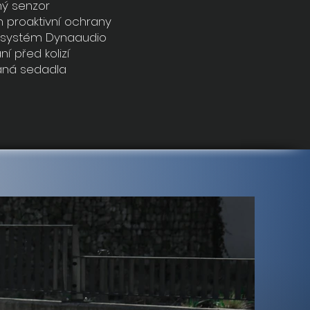
ný senzor
 proaktivní ochrany
 systém Dynaaudio
í před kolizí
aná sedadla