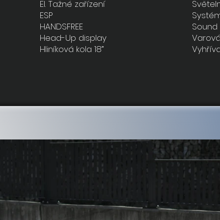
El. Tažné zařízení
Světel
ESP
Systém
HANDSFREE
Sound
Head-Up display
Varován
Hliníková kola 18”
Vyhřív