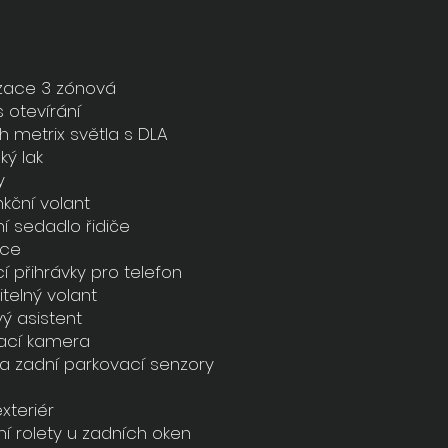
izace 3 zónová
 otevírání
h metrix světla s DLA
ký lak
y
nkční volant
í sedadlo řidiče
ace
í přihrávky pro telefon
telný volant
ý asistent
ací kamera
 a zadní parkovací senzory
exteriér
ní rolety u zadních oken