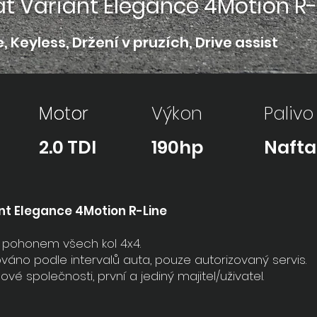
t Variant Elegance 4Motion R-
 Keyless, Držení v pruzích, Drive assist
Motor
Motor
Výkon
Palivo
2.0 TDI
190hp
Nafta
t Elegance 4Motion R-Line
 s pohonem všech kol 4x4.
váno podle intervalů auta, pouze autorizovaný servis.
 společnosti, první a jediný majitel/uživatel.