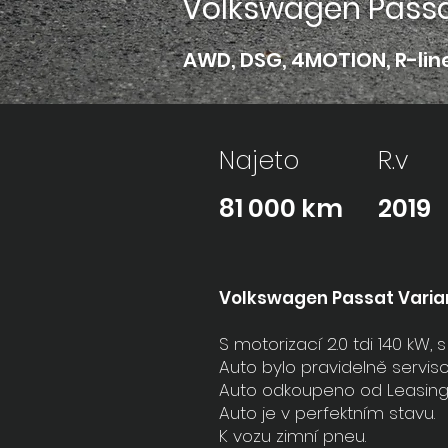
Volkswagen Passa
AWD, DSG, 4MOTION, R-line,
Najeto
R.v
81 000 km
2019
Volkswagen Passat Varian
S motorizací 2.0 tdi 140 kW,
Auto bylo pravidelně serviso
Auto odkoupeno od Leasingové
Auto je v perfektním stavu.
K vozu zimní pneu.