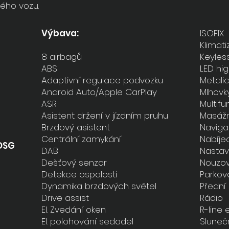
ého vozu.
Výbava:
ISOFIX
Klimat
8 airbagů
Keyless
ABS
LED hig
Adaptivní regulace podvozku
Metalic
Android Auto/Apple CarPlay
Mlhovk
ASR
Multifu
Asistent držení v jízdním pruhu
Masážn
Brzdový asistent
Navig
Centrální zamykání
Nabíjec
DSG
DAB
Nastavi
Dešťový senzor
Nouzov
Detekce ospalosti
Parkov
Dynamika brzdových světel
Přední
Drive assist
Rádio
El. Zvedání oken
R-line 
El. polohování sedadel
Sluneč