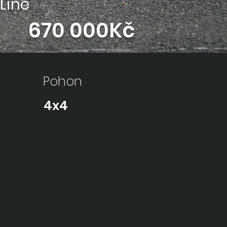
Line
670 000Kč
Pohon
4x4