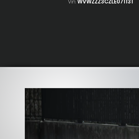
Vin:
WVWZZZ3CZLE071131